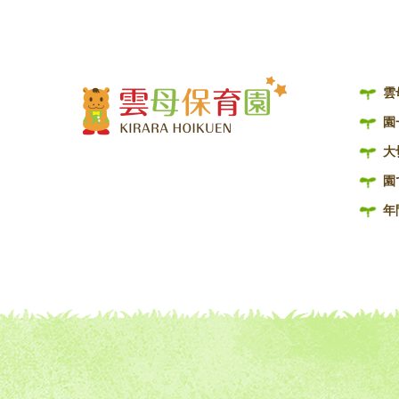
雲
園
大
園
年