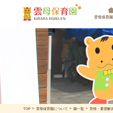
雲母保育園
TOP
雲母保育園について
園一覧
苦情・要望解