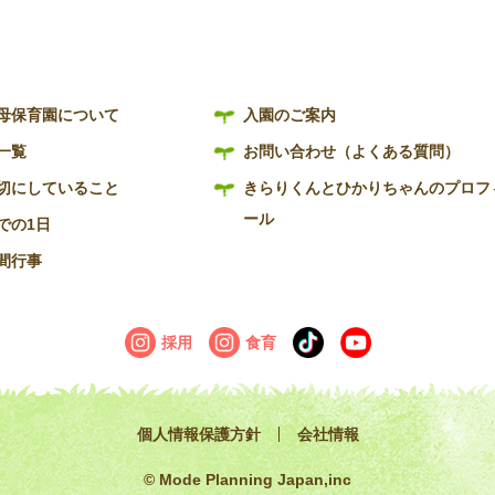
母保育園について
入園のご案内
一覧
お問い合わせ（よくある質問）
切にしていること
きらりくんとひかりちゃんのプロフ
ール
での1日
間行事
採用
食育
個人情報保護方針
会社情報
© Mode Planning Japan,inc