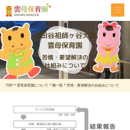
世田谷祖師ヶ谷大蔵
雲母保育園
苦情・要望解決の
仕組みについて
TOP
雲母保育園について
園一覧
苦情・要望解決の仕組みについて