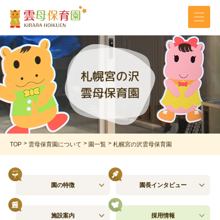
札幌宮の沢
雲母保育園
TOP
雲母保育園について
園一覧
札幌宮の沢雲母保育園
園の特徴
園長インタビュー
施設案内
採用情報